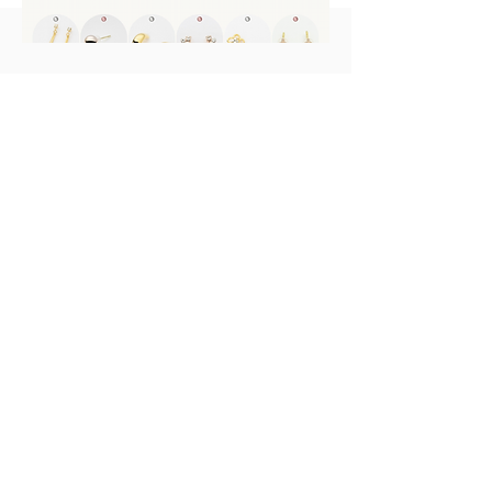
BtoB卸サイトのご案内
無料登録で、少量から卸価格で
OK。
お店に日本製アクセサリーを気
軽に導入できます。
詳しくはこちら