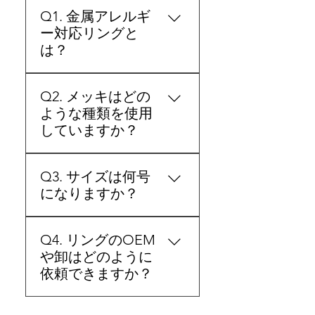
Q1. 金属アレルギ
ー対応リングと
は？
A. ニッケルを含まないメッ
Q2. メッキはどの
キを採用し、肌にやさしい
ような種類を使用
素材で製作しています。
していますか？
EN1811試験にも合格してお
り、アレルギーが起こりに
A. シルバー色は本ロジウ
くい設計です。
Q3. サイズは何号
ム、ゴールド・ピンクは0.2
になりますか？
ミクロンの厚メッキを施し
ています。 高級感と耐久
A. 11号～12号の表記でご案
性を兼ね備え、長く美しさ
Q4. リングのOEM
内しております。
を保ちます。
や卸はどのように
依頼できますか？
A. 少量ロットから大量生産