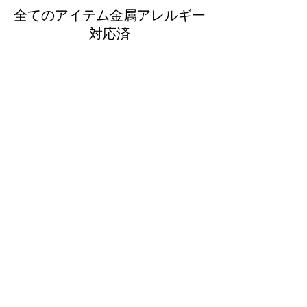
まで対応可能です。 デザ
全てのアイテム金属アレルギー
イン提案から試作・量産ま
対応済
で自社工房で一貫対応いた
します。
金属アレルギーの
K18ポストとは？
こだわり
​可愛いデザインピアス
輝くステンレスポスト