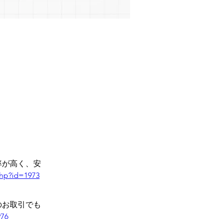
率が高く、安
php?id=1973
のお取引でも
976