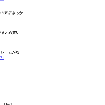
での来店きっか
でまとめ買い
クレームがな
971
Next