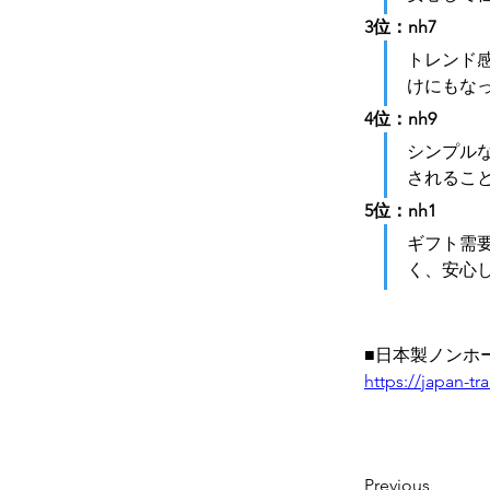
3位：nh7
トレンド
けにもな
4位：nh9
シンプル
されるこ
5位：nh1
ギフト需
く、安心
■日本製ノンホ
https://japan-t
Previous