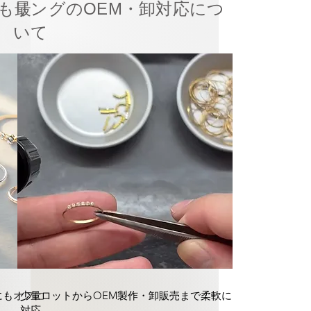
も最
リングのOEM・卸対応につ
いて
にもオフに
少量ロットからOEM製作・卸販売まで柔軟に
対応。