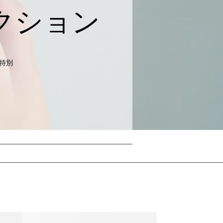
クション
特別