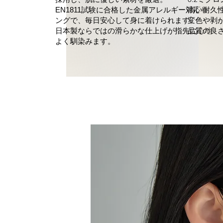
高い耐久
EN1811試験に合格した金属アレルギー対応リ
変色や剥
ングで、毎日安心して身に着けられます。
品質の良
日本製ならではの滑らかな仕上げが指先に心地
よく馴染みます。