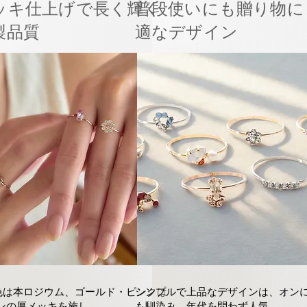
ッキ仕上げで長く輝く
普段使いにも贈り物に
製品質
適なデザイン
色は本ロジウム、ゴールド・ピンクは
シンプルで上品なデザインは、オン
ロンの厚メッキを施し、
も馴染み、年代を問わず人気。